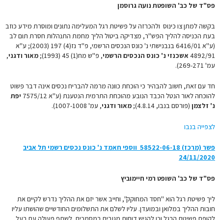
פס"ד של כב' השופטת נועה גרוסמן
בקשה למתן צו כינוס ולהכרזה על פשיטת רגל המעלימה נתונים ומוסרת מידע כוזב
בעת הכניסה להליך הפש"ר, מצדיקה ביטול הליך מחמת התנהלות חסרת תום לב
(ע"א 6416/01 בנבנישתי נ' כונס הנכסים הרשמי, פ"ד נז(4) 197 (2003); ע"א
4892/91
אשכנזי נ' כונס הנכסים הרשמי
, פ"ש מח(1) 45 (1993);
מאור ודגני
,
עמ' 269-271).
חד עם זאת, חשוב להבהיר כי הוכחת כוונה מרמה להבריח נכסים אינה דבר פשוט
להוכחה לאור הנטל הכבד הנובע מהוכחת התרמית הנטענת (ע"א 7575/12
יפת
נ' זלצמן
(פורסם בנבו, 4.8.14);
מאור ודגני
, עמ' 1007-1008).
לצפייה בנבו
פשר (מרכז) 58522-06-18 ווספי חאמד נ' כונס נכסים רשמי תל אביב
24/11/2020
פס"ד של כב' השופט רמי חיימוביץ
ליך פשיטת רגל הוא "חסד המחוקק", וחייב אשר יזם את ההליך נדרש לקיים את
חובות ההליך במלואן ובמועדן. עליו לשלם את התשלומים החודשיים שהושתו עליו
לקופת פשיטת הרגל וכן להגיש דוחות מגובים במסמכים, לשתף פעולה עם בעל