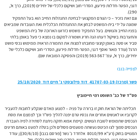
דגני, הפטר-חדלות פירעון, הסדרי חוב ושיקום כלכלי של יחידים (2019), כרך א',
290).
וגם זאת נזכיר – כי הגורם המקצועי לבחינת התנהלות החייב הוא בעל התפקיד
שמונה על ידי בית-המשפט לבחון את ההתנהלות הכלכלית ואת העובדות שמביאים
בפניו החייב והנושים. בעל התפקיד משמש כזרועו הארוכה של בית-המשפט
והתערבות בשיקול דעתו הנה חריג ושמורה למקום בו נמצא כי פעל באופן בלתי
סביר או סטה באופן קיצוני מחובתו למצות את התמורה הראויה ממימוש נכסי פושט
הרגל (עודד מאור ואסף דגני, הפטר-חדלות פירעון, הסדרי חוב ושיקום כלכלי של
יחידים, כרך א', עמ' 563-567 (2019) והפסיקה המובאת שם).
לצפייה בנבו
פשר (מרכז) 41707-03-19‏ ‏ דוד פילובסקי נ' חיים דוד 25/10/2020
פס"ד של כב' השופט רמי חיימוביץ
תכליתה של הוראת חוק זו ברורה על פניה – למנוע מאדם שנקלע לחובות להעביר
לקרוביו או לאנשים אחרים את נכסיו טרם יפנה להליך פש"ר וכך לצמצם את מסת
הנכסים שתמומש לטובת הנושים. קיימת אפוא חזקה ניתנת לסתירה לפיה העברת
הנכסים סמוך לצו הכינוס נעשתה מטעמים פסולים ולכן בטלה למעט באותם חריגים
המנויים בחוק (רע"א 8010/99 אלחדד נ' נשר [פורסם בנבו] (30/6/10)); עודד
מאור ואסף דגני, הפטר-חדלות פירעון, הסדרי חוב ושיקום כלכלי של