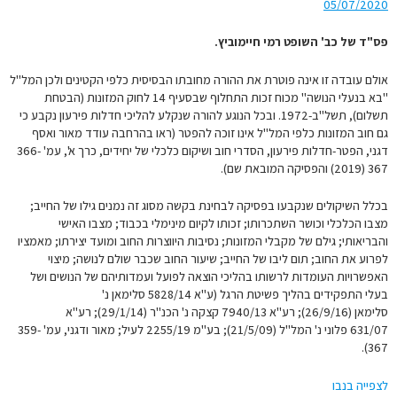
05/07/2020
פס"ד של כב' השופט רמי חיימוביץ.
אולם עובדה זו אינה פוטרת את ההורה מחובתו הבסיסית כלפי הקטינים ולכן המל"ל
"בא בנעלי הנושה" מכוח זכות התחלוף שבסעיף 14 לחוק המזונות (הבטחת
תשלום), תשל"ב-1972. ובכל הנוגע להורה שנקלע להליכי חדלות פירעון נקבע כי
גם חוב המזונות כלפי המל"ל אינו זוכה להפטר (ראו בהרחבה עודד מאור ואסף
דגני, הפטר-חדלות פירעון, הסדרי חוב ושיקום כלכלי של יחידים, כרך א', עמ' 366-
367 (2019) והפסיקה המובאת שם).
בכלל השיקולים שנקבעו בפסיקה לבחינת בקשה מסוג זה נמנים גילו של החייב;
מצבו הכלכלי וכושר השתכרותו; זכותו לקיום מינימלי בכבוד; מצבו האישי
והבריאותי; גילם של מקבלי המזונות; נסיבות היווצרות החוב ומועד יצירתו; מאמציו
לפרוע את החוב; תום ליבו של החייב; שיעור החוב שכבר שולם לנושה; מיצוי
האפשרויות העומדות לרשותו בהליכי הוצאה לפועל ועמדותיהם של הנושים ושל
בעלי התפקידים בהליך פשיטת הרגל (ע"א 5828/14 סלימאן נ'
סלימאן (26/9/16); רע"א 7940/13 קצקה נ' הכנ"ר (29/1/14); רע"א
631/07 פלוני נ' המל"ל (21/5/09); בע"מ 2255/19 לעיל; מאור ודגני, עמ' 359-
367).
לצפייה בנבו