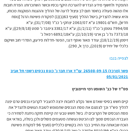
התפקיד ולחשוף מידע הנדרש להערכת היקף נכסיו וכושר השתכרותו. הפרת חובות
אלו מהווה פעולה בחוסר תום לב וניצול לרעה של ההליך וההגנות המוקנות מכוחו,
והיא עשויה להצדיק ביטול ההליך (סעיף 63(ב)(1) לפקודת פשיטת הרגל [נוסח
חדש], תש"ם-19801 ע"א 2063/07 יצחקי נ' כנ"ר (31/7/08); ע"א
7994/08 גוטמן נ' כנ"ר (1/2/11); ע"א 3382/17 צימבר נ' סמט (29/8/18)); ע"א
7373/18 גל נ' בן ארצי (2/10/19); ע"א6892/18 ‏רפאל נ'
זיסמן (18/12/19); עודד מאור ואסף דגני, הפטר-חדלות פירעון, הסדרי חוב ושיקום
כלכלי של יחידים (2019), כרך א', 290).
לצפייה בנבו
פשר (מרכז) 26508-09-15 עו"ד ארז חבר נ' כונס נכסים רשמי תל אביב
05/01/2021
פס"ד של כב' השופט רמי חיימוביץ
קיים חשש בסיסי שאדם אשר נקלע לחובות ירצה להעביר לקרוביו נכסים טרם יפנה
להליך פש"ר וכך לצמצם את מסת הנכסים שתמומש לטובת הנושים ולהגדיל את
מסת הנכסים של הקרובים לו. בשל חשש טבעי זה קיימת חזקה ניתנת לסתירה כי
העברת הנכסים סמוך לצו הכינוס נעשתה מטעמים פסולים ולכן בטלה, בוודאי אם
הוכח שבאותה עת החייב כבר היה בקשיים כלכליים (סעיף 96 לפקודת פשיטת
הרגל; רע"א 8010/99 אלחדד נ' נשר (30/6/10)); עודד מאור ואסף