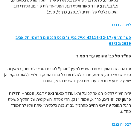
במאגרים, 2/10/19); ע"א 6892/18 ‏רפאל נ' זיסמן (פורסם במאגרים,
18/12/19); עודד מאור ואסף דגני, הפטר-חדלות פירעון, הסדרי חוב
ושיקום כלכלי של יחידים (2019), כרך א', 290).
לצפייה בנבו
פשר (ת"א) 42116-12-17‏ ‏ אייל גנץ נ' כונס הנכסים הרשמי תל אביב
08/12/2019
פס"ד של כב' השופט עודד מאור
עם החודשים הופך סכום ההפרש למעין "חסכון" לטובת הזכאי למזונות, כשאין זה
סביר שבמצב זה, שנמנע מחייב לשלם את כל סכום הפסק במלואו (לאור ההקצבה)
ייאלץ לפרוע אותו מיד עם סיום הליך פשיטת הרגל, אחרת
יהיה חשוף להליכי הוצאה לפועל (ראו
עודד מאור ואסף דגני, הפטר – חדלות
פרעון של יחידים,
כרך א, עמוד 214); הרי מטרתו השיקומית של ההליך פשיטת
הרגל תסוכל עת ייצא החייב מההליך עם "גיבנת כלכלית" איתה עליו להתמודד
מחדש.
לצפייה בנבו