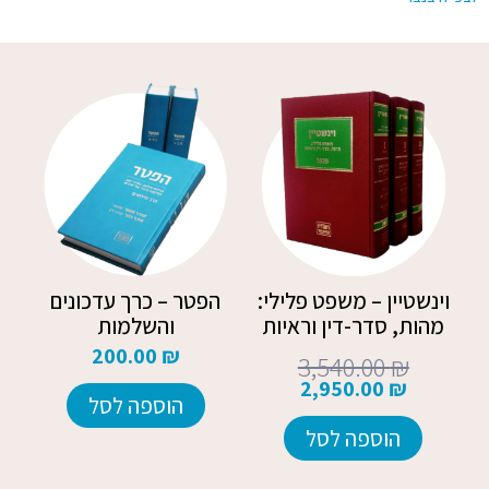
המחיר
המחיר
הנוכחי
המקורי
הוא:
היה:
3,540.00 ₪.
2,950.00 ₪.
וינשטיין – משפט פלילי:
הפטר – כרך עדכונים
מהות, סדר-דין וראיות
והשלמות
200.00
₪
3,540.00
₪
2,950.00
₪
הוספה לסל
הוספה לסל