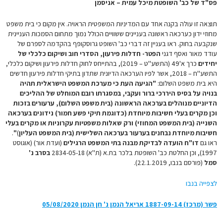
פס"ד של כב' השופטת מיכל עמית – אניסמן
תוצאה זו עולה בקנה אחד עם המדיניות המשפטית הראויה. אין מקום כי בית משפט
מחוזי ידון כערכאה ראשונה בעניינים ששוויים הכולל נמוך מתחום הסמכות העניינית
שנקבעה בחוק. ראו בעניין זה דברי כב' השופט גרוסקופף בהקדמה לספרם של
עודד מאור ואסף דגני
הפטר- חדלות פירעון, הסדרי חוב ושיקום כלכלי של
יחידים
כרך א'49 (התשע"ט – 2019), בהתייחס לחוק חדלות פירעון ושיקום כלכלי,
התשע"ח – 2018, אשר לפיו הערכאה הדיונית שתדון בתיקי חדלות פירעון חדשים
היא בית משפט השלום:
"הגיעה העת כי מערכת המשפט הישראלית תהיה
בנויה על בסיס היררכי ברור ועקבי, במסגרתו רובם המוחלט של ההליכים
הדיוניים מנוהלים בערכאה הראשונה (בית משפט השלום), ערעורים בזכות
וכן
מקרים בעלי חשיבות מיוחדת (כדוגמת תיקי פשע חמור) נידונים בערכאה
השנייה (בית המשפט המחוזי) ורק שאלות משפטיות עקרוניות או מקרים בעלי
חשיבות מיוחדת נבחנים בערעור בערכאה השלישית (בית המשפט העליון
)
"
.
ראו גם
דו"ח הועדה לבדיקת מבנה בתי המשפט הרגילים
(ועדת אור) (אוגוסט
1997), וכן החלטת כב' השופטת בלכר בת.א (ת"א) 2834-05-18
בסרב נ'
סמל
(פורסם בנבו, 22.1.2019).
לצפייה בנבו
פשר (מרכז) 1887-09-14‏ אריאל הנמן נ' חן הנמן 05/08/2020