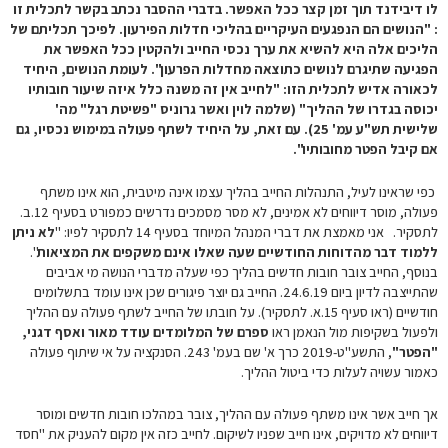
לו דיבידנד תוך זמן קצר ככל האפשר. בדברי ההסבר נכתב בקשר לתכלית זו
: "הנושים הם הנפגעים העיקריים בהליכי חדלות הפירעון. לפיכך תכליתם של
הליכים אלה היא להשיא את ערך נכסי החייב ולהקטין ככל האפשר את
הפגיעה שתיגרם לנושים כתוצאה מחדלות הפרעון". לעומת הנושים, היחיד
לכאורה אדיש לתכלית הזו: "לחייב אין זה משנה כלל איזה שיעור חובותיו
יכוסה בגדרו של ההליך" (שלמה לוין ואשר גרוניס "פשיטת רגל" מה'
שלישית תש"ע עמ' 25). עם זאת, על היחיד לשתף פעולה במימוש נכסיו, גם
אם קיבל הפטר מחובותיו".
כפי שראינו לעיל, התנהלות החייב בהליך עצמו אינה מיטבית, הוא אינו משתף
פעולה, מוסר דיווחים לא אמינים, לא מסר מסמכים נדרשים כמפורט בסעיף 12.ב.
לתסקיר. אני מאמצת את דברי המנהל המיוחד בסעיף 14 לתסקיר לפיו: "
לא ניתן
ללמוד דבר מהדוחות החודשיים שעה שאלו אינם משקפים את המציאות
".
בנוסף, החייב צובר חובות חדשים בהליך כפי שעלה מדברי הנושה מי אביבים
שהתייצבה לדיון ביום 24.6.19. החייב גם יוצר פיגורים שכן אינו עומד בתשלומים
חודשיים (ראו סעיף 15.א. לתסקיר). על חובתו של החייב לשתף פעולה עם ההליך
ולפעול בשקיפות מול הנאמן ראו
ספרם של המלומדים עודד מאור ואסף דגני,
"הפטר"
, התשע"ט-2019 כרך א' שם בעמ' 243. הסנקציה על אי שיתוף פעולה
כאמור עשויה לעלות כדי ביטול ההליך.
אך חייב אשר אינו משתף פעולה עם ההליך, צובר במהלכו חובות חדשים ומוסר
דיווחים לא מדויקים, אינו חייב שפניו לשיקום. לחייב כזה אין מקום להעניק את "חסד