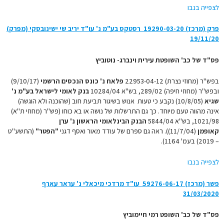
לצפייה בנבו
פרק (מרכז) 19290-03-20‏ ‏ רסטקס בע"מ נ' עו"ד יריב שי ישינובסקי (מפרק)‏
19/11/20
פס"ד של כב' השופטת עירית וינברג- נוטוביץ
בפש"ר (מחוזי נצרת) 22953-04-12
פלאח נ' כונס הנכסים הרשמי
(9/10/17)
ובפש"ר (מחוזי חיפה) 289/02, בש"א 10284/04
בנק לאומי לישראל בע"מ נ'
שגיא
(10/8/05) נקבע כי טעות אנוש בשיגור תביעת חוב (שהוכנה ולא הוגשה)
אינה מהווה טעם מיוחד. כך גם התרשלות של נושה או בא כוחו (פש"ר (מחוזי ת"א)
1021/98, בש"א 5844/04
הבנק הבינלאומי הראשון נ' ערן
קאופמן
(11/7/04)). ראה גם ספרם של עודד מאור ואסף דגני
"הפטר"
(התשע"ט
– 2019) בעמ' 1164).
לצפייה בנבו
פשר (מרכז) 59276-06-17 עו"ד מרדכי מיכאלי נ' עראר עארף
31/03/2020
פס"ד של כב' השופט רמי חיימוביץ