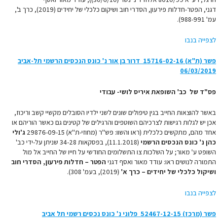
דגני, הפטר-חדלות פירעון, הסדרי חוב ושיקום כלכלי של יחידים (2019), כרך ב',
עמ' 988-991).
לצפייה בנבו
פשר (ת"א) 15716-02-16‏ ‏ דרור בן אור נ' כונס הנכסים הרשמי תל-אביב
06/03/2019
פס"ד של כב' השופאת איריס לושי- עבודי
באשר להוצאות החייב בגין טיפולים שונים לשני ילדיו הסובלים מקשיי קשב וריכוז,
אכן יש לגלות רגישות לצרכיהם השוטפים והרגילים של קטינים גם כאשר הוריהם או
אחד מהם, מתקשים כלכלית (ראו והשוו: פש"ר (מחוזי-ת"א) 29876-09-15
ג'ולי
כהן נ' כונס הנכסים הרשמי
(11.1.2018), בפסקאות 34-28 שניתן על-ידי כב'
השופט ע' מאור; על השלכות צו התשלומים החודשי על חייו של החייב אל מול
התמורה לנושים ראו: עודד מאור ואסף דגני
הפטר – חדלות פירעון, הסדרי חוב
ושיקול כלכלי של יחידים – כרך א'
(2019), בעמ' 308).
לצפייה בנבו
פשר (מרכז) 52467-12-15‏ ‏ פלוני נ' כונס נכסים רשמי תל אביב‏