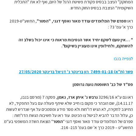
המחוקק" הניצב בבסיס פקודת פשיטת הרגל של היום, ואף לא את "התכלית
השיקומית" הניצבת בבסיס החוק החדש.
ראו:
ספרם של המלומדים עודד מאור ואסף דגני, "הפטר"
, התשע"ט-2019
כרך א' עמ' 73 :
" …אין טעם לשקם יחיד אשר הנסיבות מראות כי אינו יכול בשלב זה
להשתקם, ולחילופין אינו מעוניין בשיקום".
לצפייה בנבו
פשר (ת"א) 7499-01-18 רון ברינקר נ' דניאל ברינקר 27/05/2020
פס"ד של כב' השופטת נועה גרוסמן
ראו גם ע"א 3296/16
גרבש נ' איתן ארז, נאמן
, פסקה 7 (פורסם בנבו,
14.11.17), שם הובהר כי מקום בו חייב שלא שיתף פעולה עם בעל התפקיד, לא
התייצב לחקירה, לא הגיש דו"חות ולא מסר מידע ומסמכים על אף שנדרש לעשות
כן, עלול הדבר להביא לביטול צו הכינוס. עוד ראו על חשיבות הגשת הדו"חות :
ספרם של המלומדים עודד מאור ואסף דגני "
הפטר
" הוצאת השדה המשפטי בע"מ
התשע"ט – 2019 כרך א' שם בעמ' 215- 216.