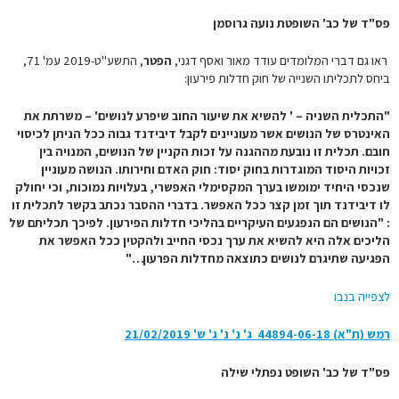
פס"ד של כב' השופטת נועה גרוסמן
ראו גם דברי המלומדים עודד מאור ואסף דגני,
הפטר
, התשע"ט-2019 עמ' 71,
ביחס לתכליתו השנייה של חוק חדלות פירעון:
"התכלית השניה – ' להשיא את שיעור החוב שיפרע לנושים' – משרתת את
האינטרס של הנושים אשר מעוניינים לקבל דיבידנד גבוה ככל הניתן לכיסוי
חובם. תכלית זו נובעת מההגנה על זכות הקניין של הנושים, המנויה בין
זכויות היסוד המוגדרות בחוק יסוד: חוק האדם וחירותו. הנושה מעוניין
שנכסי היחיד ימומשו בערך המקסימלי האפשרי, בעלויות נמוכות, וכי יחולק
לו דיבידנד תוך זמן קצר ככל האפשר. בדברי ההסבר נכתב בקשר לתכלית זו
: "הנושים הם הנפגעים העיקריים בהליכי חדלות הפירעון. לפיכך תכליתם של
הליכים אלה
היא להשיא את ערך נכסי החייב ולהקטין ככל האפשר את
הפגיעה שתיגרם לנושים כתוצאה מחדלות הפרעון…"
לצפייה בנבו
רמש (ת"א) 44894-06-18‏ ג' נ' נ' ג' ש'‏ 21/02/2019
פס"ד של כב' השופט נפתלי שילה