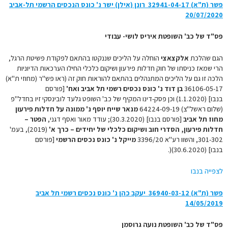
פשר (ת"א) 32941-04-17‏ ‏ רונן (אילן) ישר נ' כונס הנכסים הרשמי תל-אביב
20/07/2020
פס"ד של כב' השופטת איריס לושי- עבודי
הגם שהלכת
אלקצאצי
הוחלה על הליכים שננקטו בהתאם לפקודת פשיטת הרגל,
הרי שמאז כניסתו של חוק חדלות פירעון ושיקום כלכלי החילו הערכאות הדיוניות
הלכה זו גם על הליכים המתנהלים בהתאם להוראות חוק זה (ראו פש"ר (מחוזי ת"א)
36106-05-17
בן דוד נ' כונס נכסים רשמי תל אביב ואח'
[פורסם
בנבו] (1.1.2020) וכן פסק-דינו המקיף של כב' השופט גלעד לובינסקי זיו בחדל"פ
(שלום ראשל"צ) 64224-09-19
מנאר שייח יוסף נ' ממונה על חדלות פירעון
מחוז תל אביב
[פורסם בנבו] (30.3.2020); עודד מאור ואסף דגני,
הפטר –
חדלות פירעון, הסדרי חוב ושיקום כלכלי של יחידים
– כרך א'
(2019), בעמ'
301-302, והשוו רע"א 3396/20
מייקל נ' כונס נכסים הרשמי
[פורסם
בנבו] (30.6.2020)(.
לצפייה בנבו
פשר (ת"א) 36940-03-12‏ ‏ יעקב כהן נ' כונס נכסים רשמי תל אביב
14/05/2019
פס"ד של כב' השופטת נועה גרוסמן