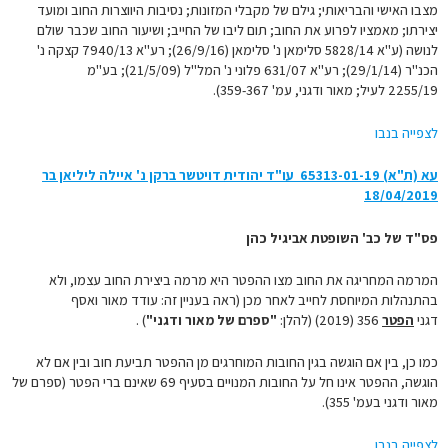
מצבו האישי והבריאותי; גילם של מקבלי המזונות; נסיבות היווצרות החוב ומועד
יצירתו; מאמציו לפרוע את החוב; תום ליבו של החייב; ושיעור החוב שכבר שולם
לנושה (ע"א 5828/14 סלימאן נ' סלימאן (26/9/16); רע"א 7940/13 קצקה נ'
הכנ"ר (29/1/14); רע"א 631/07 פלוני נ' המל"ל (21/5/09); בע"מ
2255/19 לעיל; מאור ודגני, עמ' 359-367).
לצפייה בנבו
עא (ת"א) 65313-01-19‏ ‏ עו"ד יהודית דויטשר ברקן נ' איילה ליליאן בר
18/04/2019
פס"ד של כב' השופטת אביגיל כהן
המרמה המחריגה את החוב מצו ההפטר היא מרמה ביצירת החוב עצמו, ולא
בהתנהלות המיוחסת לחייב לאחר מכן (ראה בעניין זה: עודד מאור ואסף
דגני
הפטר
356 (2019) (להלן:
"ספרם של מאור ודגני"
) .
כמו כן, בין אם הוגשה בגין החובות המוחרגים מן ההפטר תביעת חוב ובין אם לא
הוגשה, ההפטר אינו חל על החובות המנויים בסעיף 69 שאינם ברי הפטר (ספרם של
מאור ודגני בעמ' 355).
לצפייה בנבו