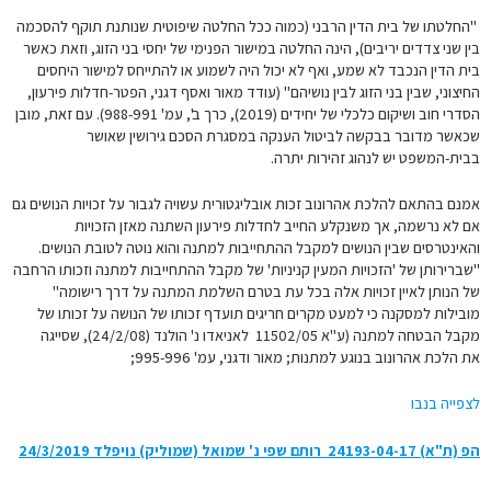
"החלטתו של בית הדין הרבני (כמוה ככל החלטה שיפוטית שנותנת תוקף להסכמה
בין שני צדדים יריבים), הינה החלטה במישור הפנימי של יחסי בני הזוג, וזאת כאשר
בית הדין הנכבד לא שמע, ואף לא יכול היה לשמוע או להתייחס למישור היחסים
החיצוני, שבין בני הזוג לבין נושיהם" (עודד מאור ואסף דגני, הפטר-חדלות פירעון,
הסדרי חוב ושיקום כלכלי של יחידים (2019), כרך ב', עמ' 988-991). עם זאת, מובן
שכאשר מדובר בבקשה לביטול הענקה במסגרת הסכם גירושין שאושר
בבית-המשפט יש לנהוג זהירות יתרה.
אמנם בהתאם להלכת אהרונוב זכות אובליגטורית עשויה לגבור על זכויות הנושים גם
אם לא נרשמה, אך משנקלע החייב לחדלות פירעון השתנה מאזן הזכויות
והאינטרסים שבין הנושים למקבל ההתחייבות למתנה והוא נוטה לטובת הנושים.
"שברירותן של 'הזכויות המעין קניניות' של מקבל ההתחייבות למתנה וזכותו הרחבה
של הנותן לאיין זכויות אלה בכל עת בטרם השלמת המתנה על דרך רישומה"
מובילות למסקנה כי למעט מקרים חריגים תועדף זכותו של הנושה על זכותו של
מקבל הבטחה למתנה (ע"א 11502/05 ‏ ‏לאניאדו נ' הולנד (24/2/08), שסייגה
את הלכת אהרונוב בנוגע למתנות; מאור ודגני, עמ' 995-996;
לצפייה בנבו
הפ (ת"א) 24193-04-17‏ ‏ רותם שפי נ' שמואל (שמוליק) נויפלד 24/3/2019