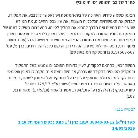
פס"ד של כב' השופט רמי חיימוביץ
הנאמן משמש כזרועו הארוכה של בית-המשפט ויש לאפשר לו לבצע את תפקידו,
לבדוק את האפשרויות הכלכליות השונות, את שווי נכסי החייבים, את המידע
שמעבירים הנושים ואת הדרך להביא את ההליך לסיומו. התערבות בשיקול דעתו של
הנאמן הנה חריג ושמורה למקום בו נמצא כי פעל באופן בלתי סביר או סטה באופן
קיצוני מחובתו למצות את התמורה הראויה ממימוש נכסי פושט הרגל (עודד מאור
ואסף דגני, הפטר-חדלות פירעון, הסדרי חוב ושיקום כלכלי של יחידים, כרך א', עמ'
563-567 (2019) והפסיקה המובאת שם).
הנושה זכאי, בהתאם לפקודה, לעיין בדוחות הפומביים שמגיש בעל התפקיד
ובמקרים מסוימים בחקירה שנערכה, אך היותו נושה אינה מקנה לו באופן אוטומטי
זכות לקבל מידע גולמי שנאסף על ידי בעל התפקיד ועל האחרון לשמור, במידת
האפשר, על פרטיות החייב גם מפני נושיו (השוו: רע"א 129/17 ‏ריחני נ'
סטריקובסקי (7/4/17); רע"א 1784/18 ‏אמיר נ' אמיר (17/5/18); מאור ודגני,
107).
לצפייה בנבו
פשר (ת"א) 36940-03-12‏ ‏ יעקב כהן נ' 1 כונס נכסים רשמי תל אביב‏
14/09/2019