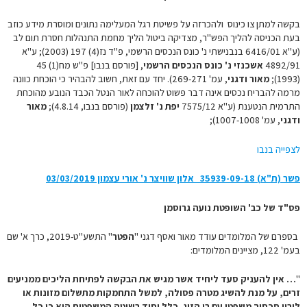
בקשה למתן צו כינוס ולהכרזה על פשיטת רגל המעלימה נתונים ומוסרת מידע כוזב
בעת הכניסה להליך הפש"ר, מצדיקה ביטול הליך מחמת התנהלות חסרת תום לב
(ע"א 6416/01 בנבנישתי נ' כונס הנכסים הרשמי, פ"ד נז(4) 197 (2003); ע"א
4892/91
אשכנזי נ' כונס הנכסים הרשמי
, [פורסם בנבו] פ"ש מח(1) 45
(1993);
מאור ודגני
, עמ' 269-271). יחד עם זאת, חשוב להבהיר כי הוכחת כוונה
מרמה להבריח נכסים אינה דבר פשוט להוכחה לאור הנטל הכבד הנובע מהוכחת
התרמית הנטענת (
ע
"א 7575/12
יפת נ' זלצמן
(פורסם בנבו, 4.8.14);
מאור
ודגני
, עמ' 1007-1008);
לצפייה בנבו
פשר (ת"א) 35939-09-18‏ ‏ אלון שוויצר נ' אורי עצמון 03/03/2019
פס"ד של כב' השופטת נועה גרוסמן
בספרם של המלומדים עודד מאור ואסף דגני "
הפטר
" התשע"ט-2019, כרך א' שם
בעמ' 122, מציינים המלומדים:
"
… אין להעניק סעד ליחיד אשר מגיש את הבקשה לפתיחת הליכים ממניעים
זרים, על מנת להשיג מטרה פסולה, למשל התחמקות מתשלום מזונות או
ליבוי סכסוך משפטי עם בן הזוג. כלל יסוד בשיטה המשפטית הוא כי כל