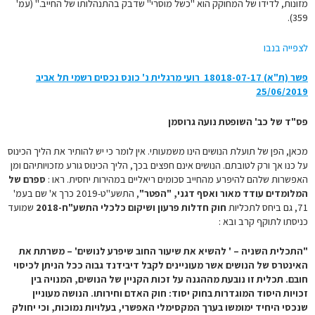
מזונות, לדידו של המחוקק הוא "כשל מוסרי" שדבק בהתנהלותו של החייב." (עמ'
359).
לצפייה בנבו
פשר (ת"א) 18018-07-17 רועי מרגלית נ' כונס נכסים רשמי תל אביב
25/06/2019
פס"ד של כב' השופטת נועה גרוסמן
מכאן, הפן של תועלת הנושים הינו משמעותי. אין לומר כי יש להותיר את הליך הכינוס
על כנו אך ורק לטובתם. הנושים אינם חפצים בכך, הליך הכינוס גורע מזכויותיהם ומן
האפשרות שלהם להיפרע מהחייב סכומים ריאליים במהירות יחסית. ראו :
ספרם של
המלומדים עודד מאור ואסף דגני, "הפטר"
, התשע"ט-2019 כרך א' שם בעמ'
71, גם ביחס לתכליות
חוק חדלות פרעון ושיקום כלכלי התשע"ח-2018
שמועד
כניסתו לתוקף קרב ובא :
"התכלית השניה – ' להשיא את שיעור החוב שיפרע לנושים' – משרתת את
האינטרס של הנושים אשר מעוניינים לקבל דיבידנד גבוה ככל הניתן לכיסוי
חובם. תכלית זו נובעת מההגנה על זכות הקניין של הנושים, המנויה בין
זכויות היסוד המוגדרות בחוק יסוד: חוק האדם וחירותו. הנושה מעוניין
שנכסי היחיד ימומשו בערך המקסימלי האפשרי, בעלויות נמוכות, וכי יחולק