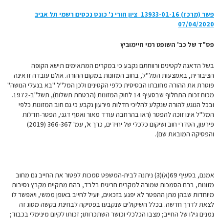
פשר (מרכז) 13933-01-16 ציון חורי נ' כונס נכסים רשמי תל אביב
07/04/2020
פס"ד של כב' השופט רמי חיימוביץ
בשל הדאגה לקטינים ורווחתם נקבע כי במקרים המתאימים תישא הקופה
הציבורית, באמצעות המל"ל, בחוב המזונות במקום ההורה. אולם עובדה זו אינה
פוטרת את ההורה מחובתו הבסיסית כלפי הקטינים ולכן המל"ל "בא בנעלי הנושה"
מכוח זכות התחלוף שבסעיף 14 לחוק המזונות (הבטחת תשלום), תשל"ב-1972.
ובכל הנוגע להורה שנקלע להליכי חדלות פירעון נקבע כי גם חוב המזונות כלפי
המל"ל אינו זוכה להפטר (ראו בהרחבה עודד מאור ואסף דגני, הפטר-חדלות
פירעון, הסדרי חוב ושיקום כלכלי של יחידים, כרך א', עמ' 366-367 (2019)
והפסיקה המובאת שם).
אמנם, בסעיף 69(א)(3) ניתנה לבית-המשפט סמכות לפטור את החייב גם מחוב
מזונות, ברם הסמכות שמורה למקרים חריגים בלבד, בהם מתקיים מקבץ נסיבות
מיוחדות שבהן מתן ההפטר לא יפגע בזכאים, יועיל לחייב באופן ממשי, ויאפשר לו
לצאת לדרך חדשה. בכלל השיקולים שנקבעו בפסיקה לבחינת בקשה מסוג זה
נמנים גילו של החייב; מצבו הכלכלי וכושר השתכרותו; זכותו לקיום מינימלי בכבוד;