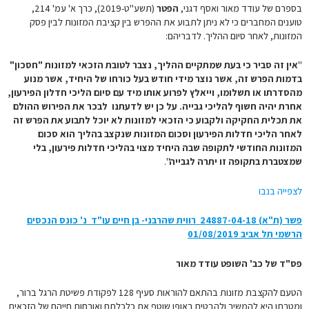
בספרם של עודד מאור ואסף דגני,
הפטר
(תשע"ט-2019), כרך א' עמ' 214,
טוענים המחברים כי לא ניתן לתבוע את ההפרש בין קציבת המזונות לבין פסק
המזונות, לאחר סיום ההליך. לדבריהם:
"
אין זה סביר כי בעת שמתקיים ההליך, נצבר לטובת הזכאי למזונות "חסכון"
בדמות הפרש זה, אשר נוצר מידי חודש בעל כורחו של היחיד, אשר מנוע
מהסדרתו או תשלומו, וייאלץ לפרוע אותו מיד עם סיום הליכי חדלון הפירעון,
אחרת יהיה חשוף להליכי גבייה. על כן יש לדעתנו לבכר את הפירוש ההולם
את תכלית החקיקה ולקבוע כי הזכאי למזונות לא יוכל לתבוע את הפרש זה
לאחר הליכי חדלות הפירעון וסכום המזונות שנקצב בהליך הוא סכום
המזונות החודשי לתקופה שבה היחיד מצוי בהליכי חדלות פירעון, בלי
שמצטברת בתקופה זו יתרה לגבייה
".
לצפייה בנבו
פשר (ת"א) 24887-04-18‏ ‏ רווית שהרבני- בן חיים עו"ד נ' כונס הנכסים
הרשמי תל אביב 01/08/2019
פס"ד של כב' השופט עודד מאור
הטעם להקצבת מזונות בהתאם להוראות סעיף 128 לפקודת פשיטת הרגל ברור,
ומטרתו היא להמשיך ולהבטיח באופן שוטף את כלכלתם ואורחות חייהם של הזכאים