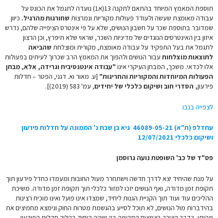
תוספת המאמץ המיוחד בהתאם
לתקנה 13(א1)
נועדה לתגמל את הכונס על
עבודה מאומצת שעשה ולעודד פעולות מקוריות ונמרצות
שחורגות מהרגיל.
כיוון
שמדובר בתוספת שכר על חשבון הנושים, שלא על פי אינטרס הציפייה שלהם, נדרש
איזון בין האינטרסים הנוגדים של מדיניות השכר, שראוי שלא תיפרץ, וכן הרצון
לתגמל את בעל התפקיד על עבודה מאומצת, מקורית ומוצלחת
שהביאה
לתוצאות מוצלחות
עבור הנושים ולהפוך את המאמץ הרב שכרוך לעיתים בפעולות
אלו לכדאי. משכך, המבחן העיקרי אינו
"עבודה אינטנסיבית וגרידה, אלא, מבחן
הפעולות המיוחדות והמקוריות והחריגות"
[ע. מאור וא.
דגני, הפטר – חדלות
פירעון
, הסדרי חוב ושיקום כלכלי של יחידים
, עמ' 583 (2019)].
לצפייה בנבו
עחדלפ (ת"א) 46089-05-21 גיא בן שבת נ' הממונה על חדלות פירעון
ושיקום כלכלי 12/07/2021
פס"ד של כב' השופטת נועה גרוסמן
על מנת שהיחיד יצא לדרך חדשה וישתחרר מעול החובות ומעמדו כחדל פירעון תוך
תקופת זמן מדודה, ואף הנושים יזכו למזור כלכלי תוך תקופת זמן מדודה. משיכת
ההליכים עוד ועוד תוך הקניית הגנות ליחיד, שמצדו אינו פועל ואינו מוכיח רצינות
בהידברות מול הנושים, לא תוכל לסייע בהגשמת מטרות החוק ונימצא מחמיצים את
מהותו. בדבר הצורך בצמצום התקופה בה ישהה היחיד בהליך חדלות הפירעון,