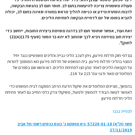
פעולה משפטית צריכה להיעשות בתום לב. חוסר תום לב בהגשת הבקשה,
לרבות הסתרת מידע או כניסה להליך מראש במטרה שאינה בתום לב, יכולה
להביא בסופו של יום לדחיית הבקשה לפתיחת הליכים.
זאת ועוד, אפשר שחוסר תום לב בדרגה מסוימת ביצירת החובות, ייחשב כדי
יצירת חוב במירמה ויביא לכך שהחוב לא יהא בר הפטר (סעיף 175)(א)(2)
לחוק)".
גם לפי חוק חדלות פירעון, ניתן לעכב הליכי גבייה והליכים משפטיים כנגד יחיד
המצוי בהליכי חדלות פירעון. בית המשפט של חדלות פירעון הוא המוסמך להורות
על הקפאת הליכים לאחר מתן הצו לפתיחת הליכים. ראו והשוו שם בספרם של
המלומדים מאור ודגני עמ' 215 עד 216.
בהמשך, מציינים המלומדים את שיקול הדעת הרחב המוקנה לבית המשפט כדי
לאפשר לנושה הבודד להמשיך ולפעול, משיקולי צדק כלפי החייב גם לאחר פתיחת
הליכי חדלות פירעון.
לצפייה בנבו
פשר (ת"א) 57220-01-18‏ ‏ גיא מושקט נ' כונס נכסים רשמי תל אביב
27/11/2019