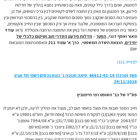
למזונות, שהם בדרך כלל קטינים, וזאת גם כשהחייב נמצא בהליך של חדלות
פירעון, אך המנגנון גם מאזן בין החובה לשלם לקטינים לבין צרכי הנושים, ועל כן
פעמים רבות הסכום שנקצב נמוך מסכום המזונות שנקבע, בין בהסכמי הגירושין ובין
בפסיקת הערכאה המוסמכת, שלנגד עיניה אך ורק הסכסוך שבין החייב והקטינים,
כאשר בית המשפט של פשיטת רגל בוחן את התמונה הרחבה והכוללת (ראו:
עודד
מאור ואסף דגני,
הפטר
–
חדלות פירעון הסדרי חוב ושיקום כלכלי של
יחידים
,
הוצאת השדה המשפטי
,
כרך א' עמוד 211
והאסמכתאות המובאות
שם).
לצפייה בנבו
פשר (מרכז) 46612-01-16‏ ‏ סימה חנוכה נ' כונס נכסים רשמי תל אביב
29/11/2020
פס"ד של כב' השופט רמי חיימוביץ
חייב המפר חובות אלו פועל בחוסר תום לב, מנצל את ההליך לרעה, ולכן לא יינתן לו
הפטר (סעיף 63(ב)(1) לפקודת פשיטת הרגל [נוסח חדש], תש"ם-19801 ע"א
2063/07 יצחקי נ' כנ"ר [פורסם בנבו] (31/7/08); ע"א 7994/08 גוטמן נ'
כנ"ר [פורסם בנבו] (1/2/11); ע"א 3382/17 צימבר נ' סמט [פורסם
בנבו] (29/8/18)); ע"א 7373/18 גל נ' בן ארצי [פורסם בנבו] (2/10/19); ע"א
6892/18 ‏רפאל נ' זיסמן [פורסם בנבו] (18/12/19); עודד מאור ואסף