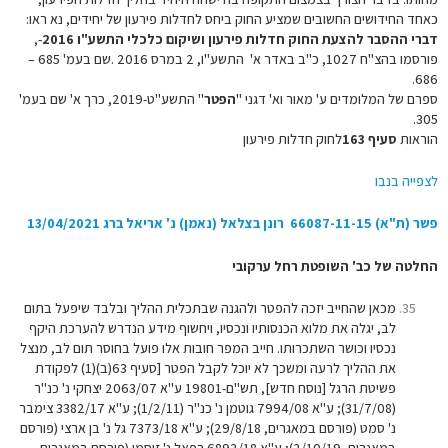
כאחד החידושים החשובים שמציע החוק ביחס לחדלות פירעון של יחידים, נא ראו:
דברי ההסבר להצעת החוק חדלות פירעון ושיקום כלכלי התשע"ו 2016
-,
פורסמו בהצ"ח 1027, כ"ב באדר א' התשע"ו, 2 במרס 2016 .שם בעמ' 685 –
686.
ספרם של המלומדים ע' מאור וא' דגני "
הפטר
" התשע"ט-2019, כרך א' שם בעמ'
305.
הוראות
סעיף 163
לחוק חדלות פירעון
לצפייה בנבו
פשר (ת"א) 66087-11-15 רונן בצלאל (נאמן) נ' אריאל ברג 13/04/2021
החלטה של כב' השופטת רחל ערקובי
מכאן שהחייב יזכה להפטר ולהגנה שבתכלית ההליך ובלבד שיפעל בתום
לב, יגלה את מלוא הכנסותיו ונכסיו, ויחשוף מידע הנדרש להערכת היקף
נכסיו וכושר השתכרותו. חייב המפר חובות אלו פועל בחוסר תום לב, מנצל
את ההליך לרעה ומשכך לא יוכל לקבל הפטר [סעיף 63(ב)(1) לפקודת
פשיטת הרגל [נוסח חדש], תש"ם-19801 ע"א 2063/07 יצחקי נ' כנ"ר
(31/7/08); ע"א 7994/08 גוטמן נ' כנ"ר (1/2/11); ע"א 3382/17 צימבר
נ' סמט (פורסם במאגרים, 29/8/18); ע"א 7373/18 גל נ' בן ארצי (פורסם