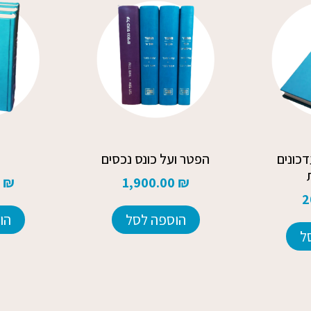
כונים
הפטר ועל כונס נכסים
0
₪
1,900.00
₪
2
הוספה לסל
הו
ל