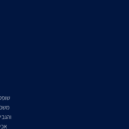
משפט
והגבי
אכי