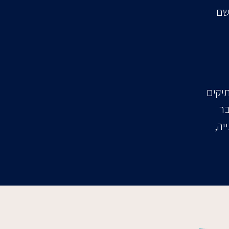
שם
תיקים
בר
יה,