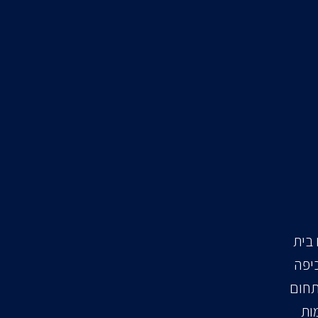
 5 שנים כרשם בית
יפה
תחום
ות