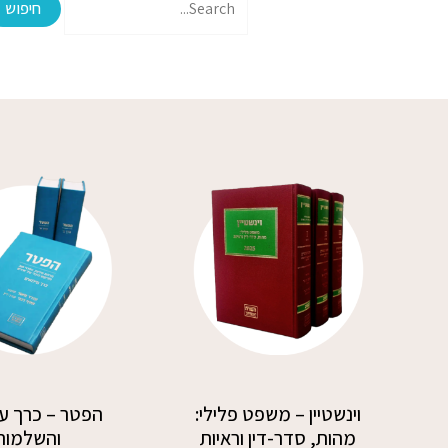
המחיר
המחיר
המקורי
הנוכחי
היה:
הוא:
2,950.00 ₪.
3,540.00 ₪.
וינשטיין – משפט פלילי:
הפטר – כרך עד
מהות, סדר-דין וראיות
והשלמות