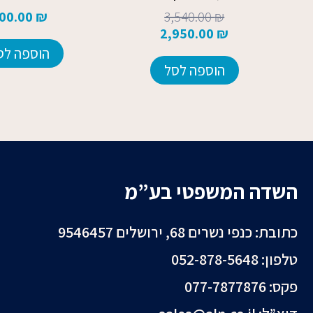
00.00
₪
3,540.00
₪
2,950.00
₪
הוספה לס
הוספה לסל
השדה המשפטי בע”מ
כתובת: כנפי נשרים 68, ירושלים 9546457
טלפון: 052-878-5648⁩
פקס: 077-7877876