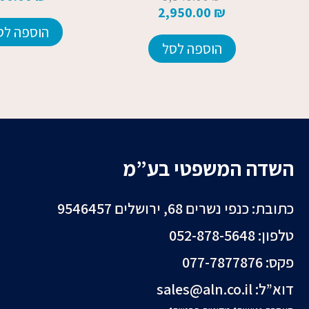
2,950.00
₪
הוספה לס
הוספה לסל
השדה המשפטי בע”מ
כתובת: כנפי נשרים 68, ירושלים 9546457
טלפון: 052-878-5648⁩
פקס: 077-7877876
דוא”ל:
sales@aln.co.il